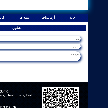
خانه
آزمایشات
بیمه ها
گال
خانه
آزمایشات
بیمه ها
گال
مشاوره
335471
ars, Third Square, East
 Narges Lab