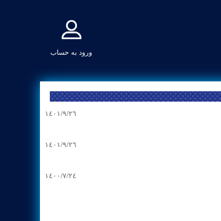
ورود به حساب
١٤٠١/٩/٢٦
١٤٠١/٩/٢٦
١٤٠٠/٧/٢٤