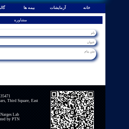
خانه
آزمایشات
بیمه ها
گال
مشاوره
335471
ars, Third Square, East
 Narges Lab
nted by PTN