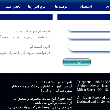
ری
استخدام
توصیه ها
نرم افزار ها
بخش علمی
دانستنی ها
دانستنی ها
مطالب علمی
مطالب علمی
استخدام نمونه گیر مجرب
درخواست نیروی کار مجرب نمونه گ
آگهی استخدام
درخواست نیروی کار با مدرک علوم 
Telephone : +98 61 33
تلفن تماس : 06133335471
Address: Ahvaz - Kianp
آدرس : اهواز - کيانپارس فلکه سوم - خیابان
Mihan Street - No. 18
ميهن شرقي - پلاک 18
All Rights Reserved by
کلیه حقوق این سایت محفوظ و متعلق به
Designed and impleme
آزمایشگاه نرگس می باشد
طراحی و اجرا توسط شرکت پیوند طب و نرم